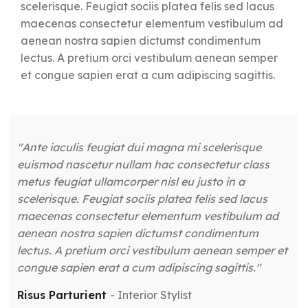
scelerisque. Feugiat sociis platea felis sed lacus
maecenas consectetur elementum vestibulum ad
aenean nostra sapien dictumst condimentum
lectus. A pretium orci vestibulum aenean semper
et congue sapien erat a cum adipiscing sagittis.
"Ante iaculis feugiat dui magna mi scelerisque
"
euismod nascetur nullam hac consectetur class
e
metus feugiat ullamcorper nisl eu justo in a
m
scelerisque. Feugiat sociis platea felis sed lacus
sc
maecenas consectetur elementum vestibulum ad
m
aenean nostra sapien dictumst condimentum
a
lectus. A pretium orci vestibulum aenean semper et
l
congue sapien erat a cum adipiscing sagittis."
c
Risus Parturient
Interior Stylist
M